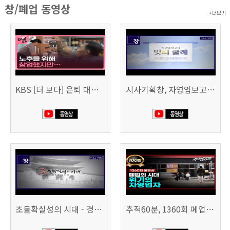
창/폐업 동영상
KBS [더 보다] 은퇴 대신 폐업
시사기획창, 자영업보고서 빚의 굴레 507회 (KBS 25.6.10)
초불확실성의 시대 - 경제를 구하라 494회 (KBS 25.2.11)
추적60분, 1360회 폐업의 시대, 위기의 자영업자