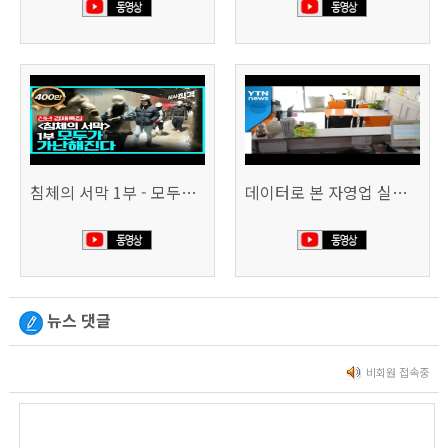
침체의 서막 1부 - 모두가 가난해진다 | 시사직격 신년특집
데이터로 본 자영업 실태 - 매출 '뚝', 장수 업소도 '휘청'
뉴스 댓글
비회원 접속중