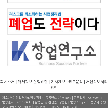
회사소개
|
매체정보·편집방침
|
기사제보
|
광고문의
|
개인정보처리
방침
제호: 케이창업경제(K창업경제) | 등록번호 : 아54859 | 등록일자: 2026-06-11 |
발행일자 : 2026-06-11 | 발행인 및 편집인: 강종헌 | 발행소: 경기도 성남시 중원
구 금광동4654. 201호 | 전화번호 : 010-5223-4600 | 이메일: