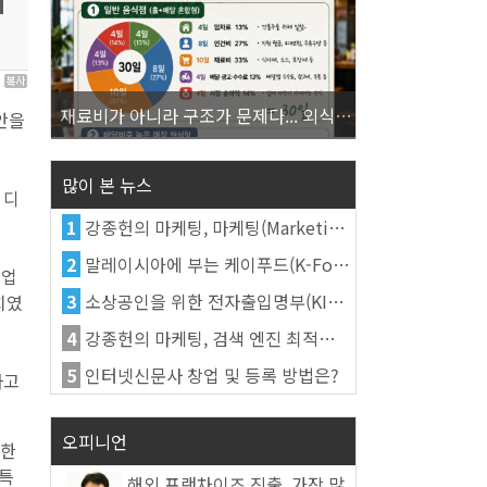
의
4
재료비가 아니라 구조가 문제다... 외식업 수익을 결정하는 진짜 숫자의 비밀
안을
많이 본 뉴스
 디
1
강종헌의 마케팅, 마케팅(Marketing)의 정의
2
말레이시아에 부는 케이푸드(K-Food) 열풍, 김치가 이어간다
 업
3
소상공인을 위한 전자출입명부(KI-Pass)를 활용한다
치였
4
강종헌의 마케팅, 검색 엔진 최적화(SEO, Search Engine Optimization)란
5
인터넷신문사 창업 및 등록 방법은?
하고
오피니언
관한
 특
해외 프랜차이즈 진출, 가장 많