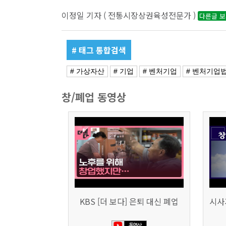
이정일 기자 ( 전통시장상권육성전문가 )
다른글 
# 태그 통합검색
# 가상자산
# 기업
# 벤처기업
# 벤처기업
창/폐업 동영상
KBS [더 보다] 은퇴 대신 폐업