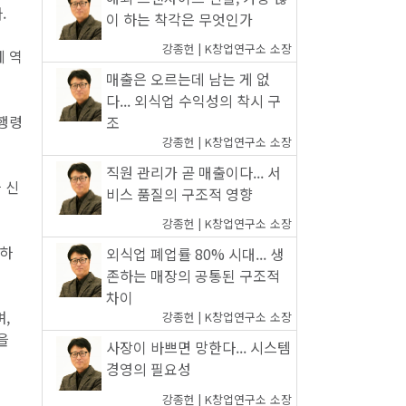
.
이 하는 착각은 무엇인가
강종헌 | K창업연구소 소장
에 역
매출은 오르는데 남는 게 없
다... 외식업 수익성의 착시 구
시행령
조
강종헌 | K창업연구소 소장
직원 관리가 곧 매출이다... 서
 신
비스 품질의 구조적 영향
강종헌 | K창업연구소 소장
요하
외식업 폐업률 80% 시대... 생
존하는 매장의 공통된 구조적
차이
,
강종헌 | K창업연구소 소장
을
사장이 바쁘면 망한다... 시스템
경영의 필요성
강종헌 | K창업연구소 소장