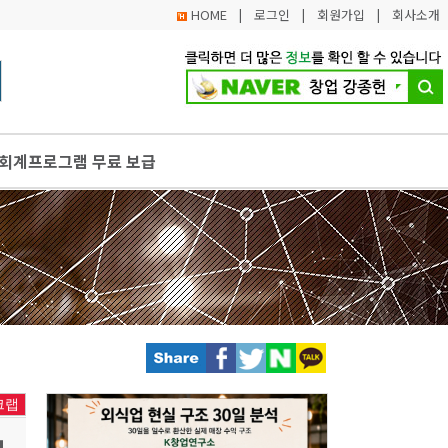
HOME
|
로그인
|
회원가입
|
회사소개
 회계프로그램 무료 보급
가는 팝업스토어 통해 마을기업 가치 확산
회 개최… 상점 할인 등 다채로운 행사 진행
 내일! 서울시, 5일(화) 소상공인의 날 행사
적경제조직 대상 투자 교육 및 상담회 진행
크랩