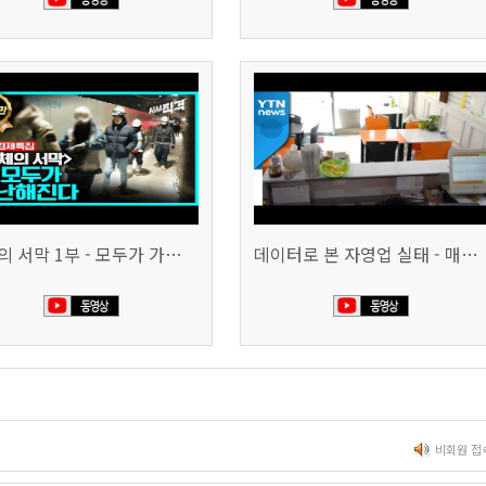
침체의 서막 1부 - 모두가 가난해진다 | 시사직격 신년특집
데이터로 본 자영업 실태 - 매출 '뚝', 장수 업소도 '휘청'
비회원 접