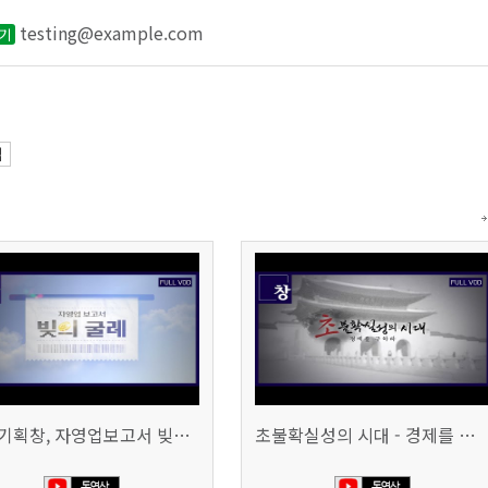
testing@example.com
보기
법
시사기획창, 자영업보고서 빚의 굴레 507회 (KBS 25.6.10)
초불확실성의 시대 - 경제를 구하라 494회 (KBS 25.2.11)