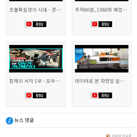
초불확실성의 시대 - 경제를 구하라 494회 (KBS 25.2.11)
추적60분, 1360회 폐업의 시대, 위기의 자영업자
침체의 서막 1부 - 모두가 가난해진다 | 시사직격 신년특집
데이터로 본 자영업 실태 - 매출 '뚝', 장수 업소도 '휘청'
뉴스 댓글
비회원 접속중