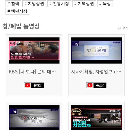
# 활력
# 지방상권
# 전통시장
# 지역상권
# 육성
# 백년시장
창/폐업 동영상
KBS [더 보다] 은퇴 대신 폐업
시사기획창, 자영업보고서 빚의 굴레 507회 (KBS 25.6.10)