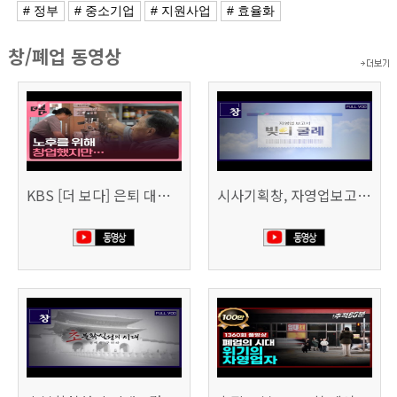
# 정부
# 중소기업
# 지원사업
# 효율화
창/폐업 동영상
KBS [더 보다] 은퇴 대신 폐업
시사기획창, 자영업보고서 빚의 굴레 507회 (KBS 25.6.10)