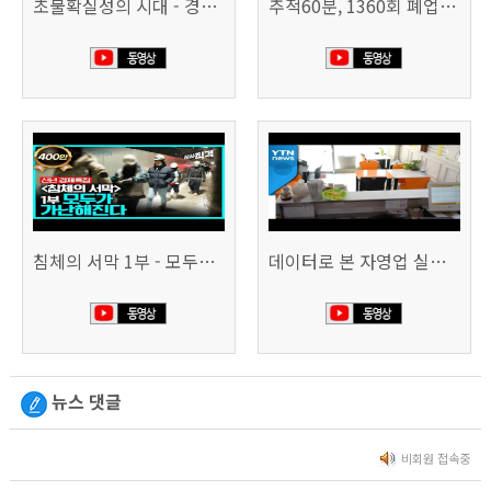
초불확실성의 시대 - 경제를 구하라 494회 (KBS 25.2.11)
추적60분, 1360회 폐업의 시대, 위기의 자영업자
침체의 서막 1부 - 모두가 가난해진다 | 시사직격 신년특집
데이터로 본 자영업 실태 - 매출 '뚝', 장수 업소도 '휘청'
뉴스 댓글
비회원 접속중