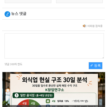
뉴스 댓글
비회원 접속중
댓글
300
자 한도
✐ 등록