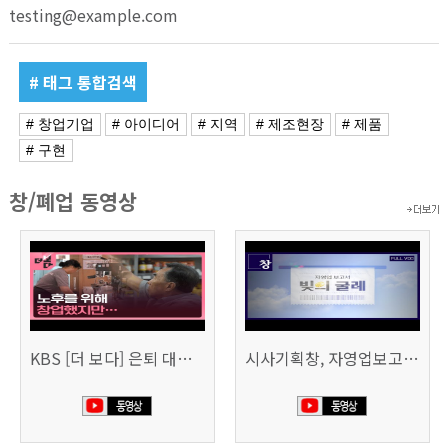
testing@example.com
# 태그 통합검색
# 창업기업
# 아이디어
# 지역
# 제조현장
# 제품
# 구현
창/폐업 동영상
KBS [더 보다] 은퇴 대신 폐업
시사기획창, 자영업보고서 빚의 굴레 507회 (KBS 25.6.10)