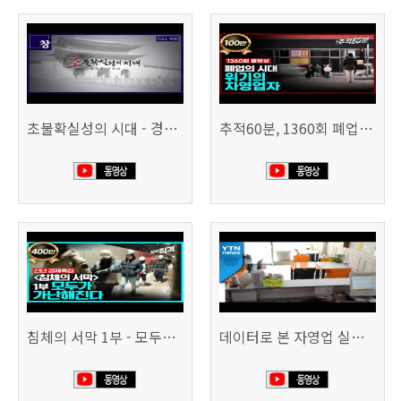
초불확실성의 시대 - 경제를 구하라 494회 (KBS 25.2.11)
추적60분, 1360회 폐업의 시대, 위기의 자영업자
침체의 서막 1부 - 모두가 가난해진다 | 시사직격 신년특집
데이터로 본 자영업 실태 - 매출 '뚝', 장수 업소도 '휘청'