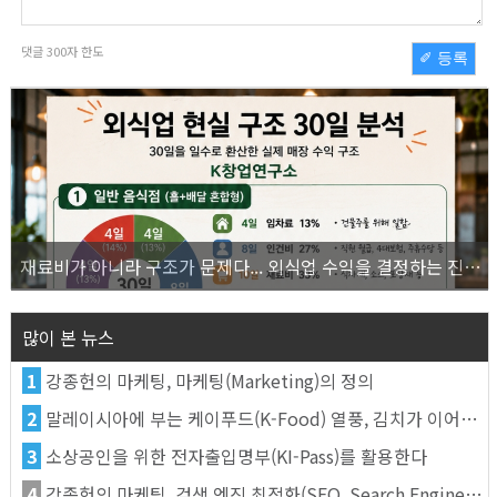
댓글
300
자 한도
✐ 등록
재료비가 아니라 구조가 문제다... 외식업 수익을 결정하는 진짜 숫자의 비밀
많이 본 뉴스
1
강종헌의 마케팅, 마케팅(Marketing)의 정의
2
말레이시아에 부는 케이푸드(K-Food) 열풍, 김치가 이어간다
3
소상공인을 위한 전자출입명부(KI-Pass)를 활용한다
4
강종헌의 마케팅, 검색 엔진 최적화(SEO, Search Engine Optimization)란