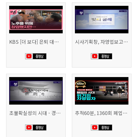
KBS [더 보다] 은퇴 대신 폐업
시사기획창, 자영업보고서 빚의 굴레 507회 (KBS 25.6.10)
초불확실성의 시대 - 경제를 구하라 494회 (KBS 25.2.11)
추적60분, 1360회 폐업의 시대, 위기의 자영업자