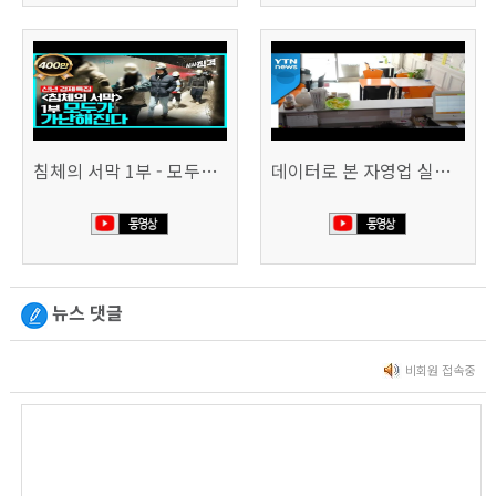
침체의 서막 1부 - 모두가 가난해진다 | 시사직격 신년특집
데이터로 본 자영업 실태 - 매출 '뚝', 장수 업소도 '휘청'
뉴스 댓글
비회원 접속중