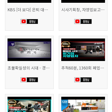
KBS [더 보다] 은퇴 대신 폐업
시사기획창, 자영업보고서 빚의 굴레 507회 (KBS 25.6.10)
초불확실성의 시대 - 경제를 구하라 494회 (KBS 25.2.11)
추적60분, 1360회 폐업의 시대, 위기의 자영업자