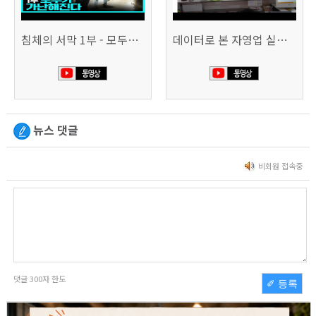
침체의 서막 1부 - 모두가 가난해진다 | 시사직격 신년특집
데이터로 본 자영업 실태 - 매출 '뚝', 장수 업소도 '휘청'
뉴스 댓글
비회원 접속중
댓글
300
자 한도
✐ 등록