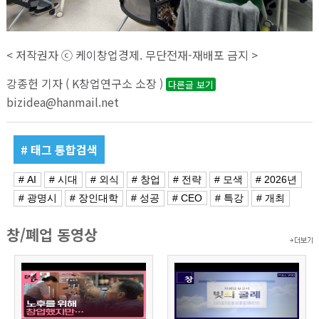
< 저작권자 ⓒ 케이창업경제. 무단전재-재배포 금지 >
강종헌 기자 ( K창업연구소 소장 )
다른글 보기
bizidea@hanmail.net
# 태그 통합검색
# AI
# 시대
# 외식
# 창업
# 전략
# 모색
# 2026년
# 광명시
# 장인대학
# 성공
# CEO
# 특강
# 개최
창/폐업 동영상