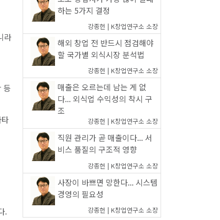
하는 5가지 결정
강종헌 | K창업연구소 소장
니라
해외 창업 전 반드시 점검해야
할 국가별 외식시장 분석법
강종헌 | K창업연구소 소장
매출은 오르는데 남는 게 없
 등
다... 외식업 수익성의 착시 구
조
나타
강종헌 | K창업연구소 소장
직원 관리가 곧 매출이다... 서
비스 품질의 구조적 영향
강종헌 | K창업연구소 소장
사장이 바쁘면 망한다... 시스템
경영의 필요성
다.
강종헌 | K창업연구소 소장