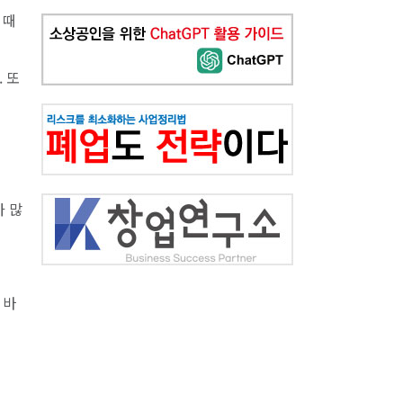
 때
 또
가 많
 바