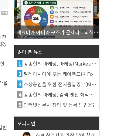
3
재료비가 아니라 구조가 문제다... 외식업 수익을 결정하는 진짜 숫자의 비밀
이전
지겠
많이 본 뉴스
변한
1
강종헌의 마케팅, 마케팅(Marketing)의 정의
2
말레이시아에 부는 케이푸드(K-Food) 열풍, 김치가 이어간다
매장을
3
소상공인을 위한 전자출입명부(KI-Pass)를 활용한다
4
강종헌의 마케팅, 검색 엔진 최적화(SEO, Search Engine Optimization)란
5
인터넷신문사 창업 및 등록 방법은?
오피니언
 일반
초보 창업자가 가장 많이 실패