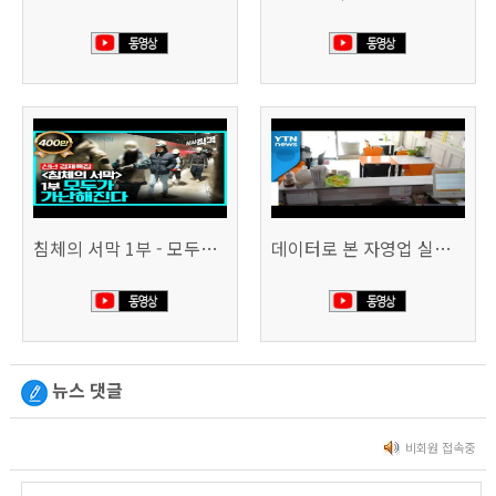
침체의 서막 1부 - 모두가 가난해진다 | 시사직격 신년특집
데이터로 본 자영업 실태 - 매출 '뚝', 장수 업소도 '휘청'
뉴스 댓글
비회원 접속중