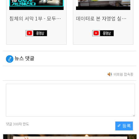
침체의 서막 1부 - 모두가 가난해진다 | 시사직격 신년특집
데이터로 본 자영업 실태 - 매출 '뚝', 장수 업소도 '휘청'
뉴스 댓글
비회원 접속중
댓글
300
자 한도
✐ 등록