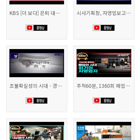
KBS [더 보다] 은퇴 대신 폐업
시사기획창, 자영업보고서 빚의 굴레 507회 (KBS 25.6.10)
초불확실성의 시대 - 경제를 구하라 494회 (KBS 25.2.11)
추적60분, 1360회 폐업의 시대, 위기의 자영업자