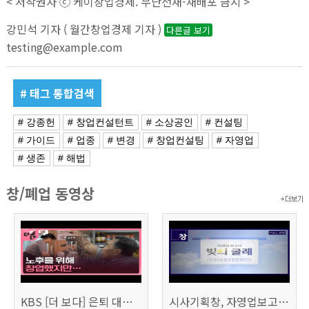
< 저작권자 ⓒ 케이창업경제. 무단전재-재배포 금지 >
강민석 기자 ( 월간창업경제 기자 )
다른글 보기
testing@example.com
# 태그 통합검색
# 강종헌
# 창업컨설턴트
# 소상공인
# 컨설팅
# 가이드
# 업종
# 변경
# 창업컨설팅
# 자영업
# 생존
# 해법
창/폐업 동영상
KBS [더 보다] 은퇴 대신 폐업
시사기획창, 자영업보고서 빚의 굴레 507회 (KBS 25.6.10)