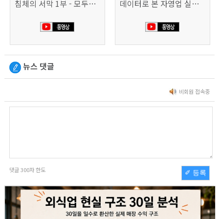
침체의 서막 1부 - 모두가 가난해진다 | 시사직격 신년특집
데이터로 본 자영업 실태 - 매출 '뚝', 장수 업소도 '휘청'
뉴스 댓글
비회원 접속중
댓글
300
자 한도
✐ 등록