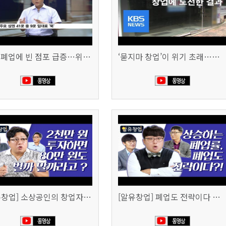
잇단 폐업에 빈 점포 급증…위기 빠진 상권, 대책 없나 (SBS CNBC)
‘묻지마 창업’이 위기 초래…폐업도 준비 필요 (KBS뉴스)
[알유창업] 소상공인의 창업자금, 어떻게 마련할까
[알유창업] 폐업도 전략이다 사업 정리 노트