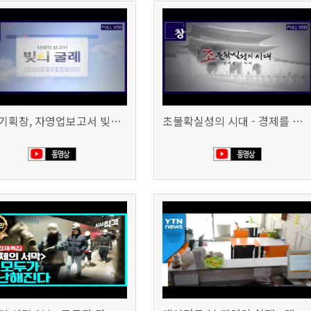
시사기획창, 자영업보고서 빚의 굴레 507회 (KBS 25.6.10)
초불확실성의 시대 - 경제를 구하라 494회 (KBS 25.2.11)