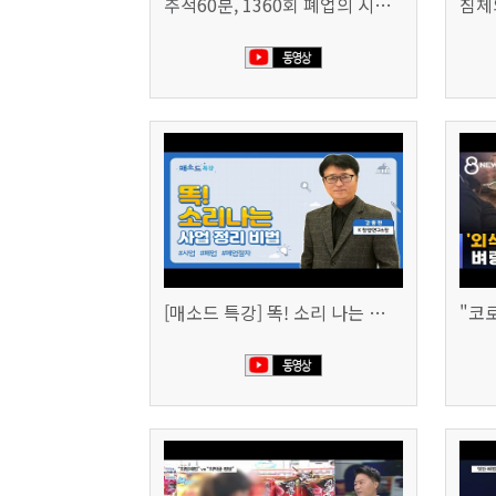
추적60분, 1360회 폐업의 시대, 위기의 자영업자
[매소드 특강] 똑! 소리 나는 사업 정리 비법