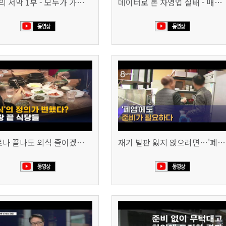
침체의 서막 1부 - 모두가 가난해진다 | 시사직격 신년특집
데이터로 본 자영업 실태 - 매출 '뚝', 장수 업소도 '휘청'
"코로나 끝나도 외식 줄이겠다"…위기의 식당들 (SBS 8시 뉴스)
재기 발판 잃지 않으려면…'폐업'에도 준비가 필요하다 (SBS 8시 뉴스)