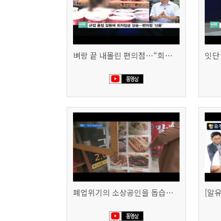
벼랑 끝 내몰린 편의점…“희망폐업 요구” vs “위약금 정당” (SBS CNBC)
폐업위기의 소상공인을 돕습니다 (SBS생활경제)