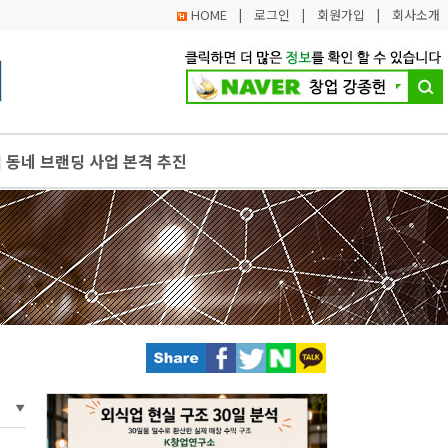
HOME
|
로그인
|
회원가입
|
회사소개
리 동네 브랜딩 사업 본격 추진
 경진대회 개최
QR로 결제하면 20% 할인
, 경기임팩트펀드 조성액 1천억 원 돌파
턴패키지 사업정리컨설팅 폐업지원(원스톱 패키지) 신청 방법은?