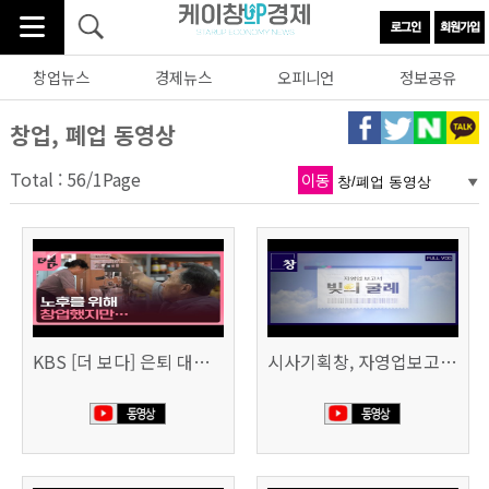
창업뉴스
경제뉴스
오피니언
정보공유
창업, 폐업 동영상
Total : 56/1Page
이동
KBS [더 보다] 은퇴 대신 폐업
시사기획창, 자영업보고서 빚의 굴레 507회 (KBS 25.6.10)