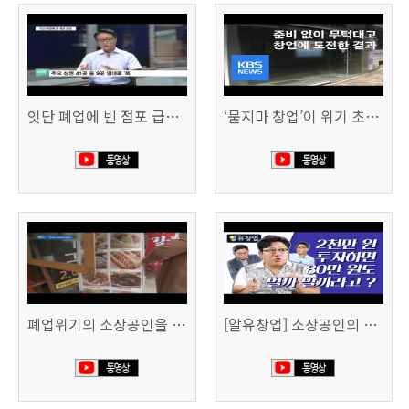
잇단 폐업에 빈 점포 급증…위기 빠진 상권, 대책 없나 (SBS CNBC)
‘묻지마 창업’이 위기 초래…폐업도 준비 필요 (KBS뉴스)
폐업위기의 소상공인을 돕습니다 (SBS생활경제)
[알유창업] 소상공인의 창업자금, 어떻게 마련할까