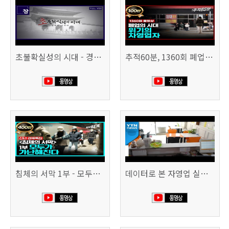
초불확실성의 시대 - 경제를 구하라 494회 (KBS 25.2.11)
추적60분, 1360회 폐업의 시대, 위기의 자영업자
침체의 서막 1부 - 모두가 가난해진다 | 시사직격 신년특집
데이터로 본 자영업 실태 - 매출 '뚝', 장수 업소도 '휘청'