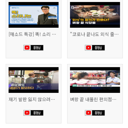
[매소드 특강] 똑! 소리 나는 사업 정리 비법
"코로나 끝나도 외식 줄이겠다"…위기의 식당들 (SBS 8시 뉴스)
재기 발판 잃지 않으려면…'폐업'에도 준비가 필요하다 (SBS 8시 뉴스)
벼랑 끝 내몰린 편의점…“희망폐업 요구” vs “위약금 정당” (SBS CNBC)