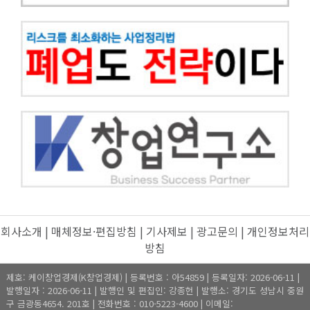
회사소개
|
매체정보·편집방침
|
기사제보
|
광고문의
|
개인정보처리
방침
제호: 케이창업경제(K창업경제) | 등록번호 : 아54859 | 등록일자: 2026-06-11 |
발행일자 : 2026-06-11 | 발행인 및 편집인: 강종헌 | 발행소: 경기도 성남시 중원
구 금광동4654. 201호 | 전화번호 : 010-5223-4600 | 이메일: