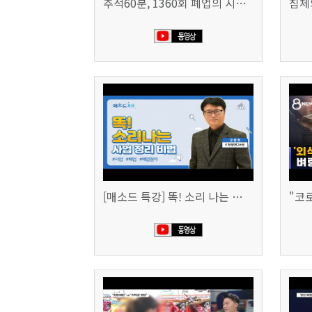
추적60분, 1360회 폐업의 시대, 위기의 자영업자
[매소드 특강] 똑! 소리 나는 사업 정리 비법