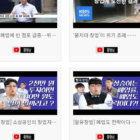
잇단 폐업에 빈 점포 급증…위기 빠진 상권, 대책 없나 (SBS CNBC)
‘묻지마 창업’이 위기 초래…폐업도 준비 필요 (KBS뉴스)
[알유창업] 소상공인의 창업자금, 어떻게 마련할까
[알유창업] 폐업도 전략이다 사업 정리 노트