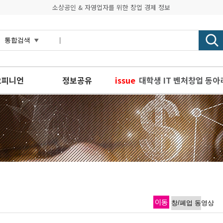
소상공인 & 자영업자를 위한 창업 경제 정보
오피니언
정보공유
issue
대학생 IT 벤처창업 동아리
서울과 함께 성장할 식품
프랜차이즈 양극화, 치킨
사회연대은행-11번가, 소
경기도사회적경제원, 사회
이동