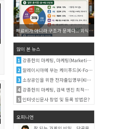
재료비가 아니라 구조가 문제다... 외식업 수익을 결정하는 진짜 숫자의 비밀
많이 본 뉴스
1
강종헌의 마케팅, 마케팅(Marketing)의 정의
2
말레이시아에 부는 케이푸드(K-Food) 열풍, 김치가 이어간다
3
소상공인을 위한 전자출입명부(KI-Pass)를 활용한다
4
강종헌의 마케팅, 검색 엔진 최적화(SEO, Search Engine Optimization)란
5
인터넷신문사 창업 및 등록 방법은?
오피니언
잘 되는 가게의 비밀... 단골을