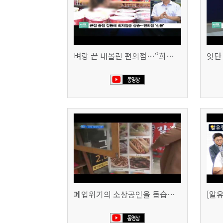
벼랑 끝 내몰린 편의점…“희망폐업 요구” vs “위약금 정당” (SBS CNBC)
폐업위기의 소상공인을 돕습니다 (SBS생활경제)