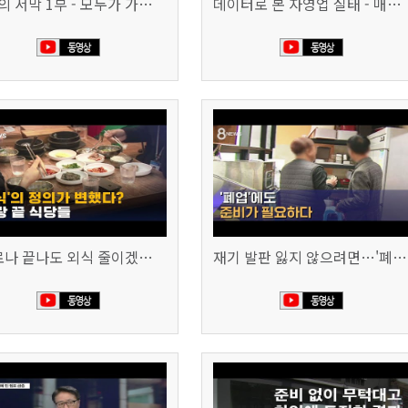
침체의 서막 1부 - 모두가 가난해진다 | 시사직격 신년특집
데이터로 본 자영업 실태 - 매출 '뚝', 장수 업소도 '휘청'
"코로나 끝나도 외식 줄이겠다"…위기의 식당들 (SBS 8시 뉴스)
재기 발판 잃지 않으려면…'폐업'에도 준비가 필요하다 (SBS 8시 뉴스)