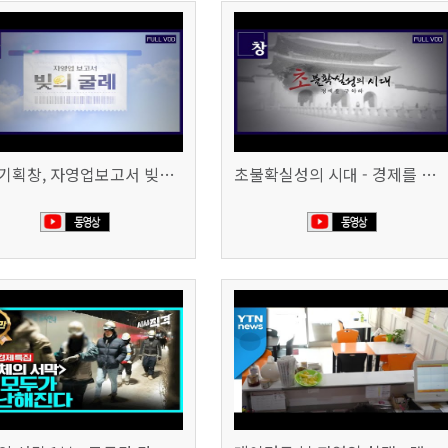
시사기획창, 자영업보고서 빚의 굴레 507회 (KBS 25.6.10)
초불확실성의 시대 - 경제를 구하라 494회 (KBS 25.2.11)