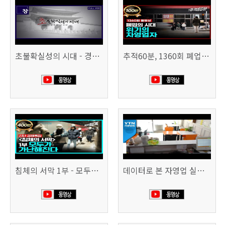
초불확실성의 시대 - 경제를 구하라 494회 (KBS 25.2.11)
추적60분, 1360회 폐업의 시대, 위기의 자영업자
침체의 서막 1부 - 모두가 가난해진다 | 시사직격 신년특집
데이터로 본 자영업 실태 - 매출 '뚝', 장수 업소도 '휘청'