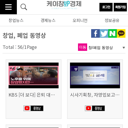
창업뉴스
경제뉴스
오피니언
정보공유
창업, 폐업 동영상
Total : 56/1Page
이동
KBS [더 보다] 은퇴 대신 폐업
시사기획창, 자영업보고서 빚의 굴레 507회 (KBS 25.6.10)