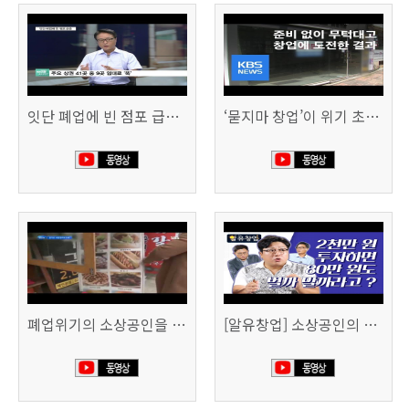
잇단 폐업에 빈 점포 급증…위기 빠진 상권, 대책 없나 (SBS CNBC)
‘묻지마 창업’이 위기 초래…폐업도 준비 필요 (KBS뉴스)
폐업위기의 소상공인을 돕습니다 (SBS생활경제)
[알유창업] 소상공인의 창업자금, 어떻게 마련할까