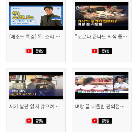
[매소드 특강] 똑! 소리 나는 사업 정리 비법
"코로나 끝나도 외식 줄이겠다"…위기의 식당들 (SBS 8시 뉴스)
재기 발판 잃지 않으려면…'폐업'에도 준비가 필요하다 (SBS 8시 뉴스)
벼랑 끝 내몰린 편의점…“희망폐업 요구” vs “위약금 정당” (SBS CNBC)