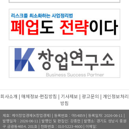
회사소개
|
매체정보·편집방침
|
기사제보
|
광고문의
|
개인정보처리
방침
제호: 케이창업경제(K창업경제) | 등록번호 : 아54859 | 등록일자: 2026-06-11 |
발행일자 : 2026-06-11 | 발행인 및 편집인: 강종헌 | 발행소: 경기도 성남시 중원
구 금광동4654. 201호 | 전화번호 : 010-5223-4600 | 이메일: