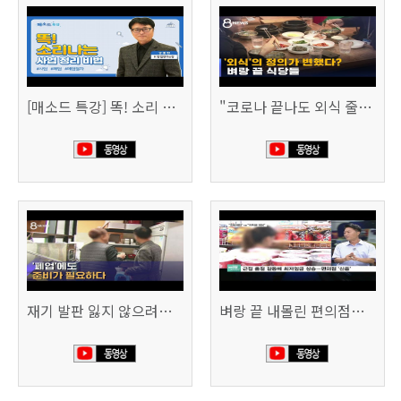
[매소드 특강] 똑! 소리 나는 사업 정리 비법
"코로나 끝나도 외식 줄이겠다"…위기의 식당들 (SBS 8시 뉴스)
재기 발판 잃지 않으려면…'폐업'에도 준비가 필요하다 (SBS 8시 뉴스)
벼랑 끝 내몰린 편의점…“희망폐업 요구” vs “위약금 정당” (SBS CNBC)