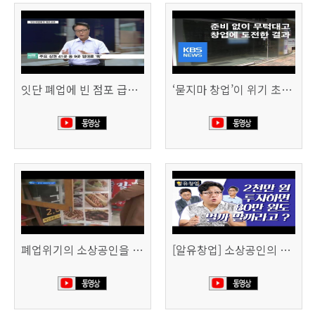
잇단 폐업에 빈 점포 급증…위기 빠진 상권, 대책 없나 (SBS CNBC)
‘묻지마 창업’이 위기 초래…폐업도 준비 필요 (KBS뉴스)
폐업위기의 소상공인을 돕습니다 (SBS생활경제)
[알유창업] 소상공인의 창업자금, 어떻게 마련할까