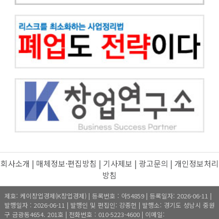
회사소개
|
매체정보·편집방침
|
기사제보
|
광고문의
|
개인정보처리
방침
제호: 케이창업경제(K창업경제) | 등록번호 : 아54859 | 등록일자: 2026-06-11 |
발행일자 : 2026-06-11 | 발행인 및 편집인: 강종헌 | 발행소: 경기도 성남시 중원
구 금광동4654. 201호 | 전화번호 : 010-5223-4600 | 이메일: