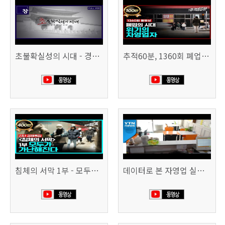
초불확실성의 시대 - 경제를 구하라 494회 (KBS 25.2.11)
추적60분, 1360회 폐업의 시대, 위기의 자영업자
침체의 서막 1부 - 모두가 가난해진다 | 시사직격 신년특집
데이터로 본 자영업 실태 - 매출 '뚝', 장수 업소도 '휘청'