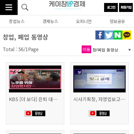
창업뉴스
경제뉴스
오피니언
정보공유
창업, 폐업 동영상
Total : 56/1Page
이동
KBS [더 보다] 은퇴 대신 폐업
시사기획창, 자영업보고서 빚의 굴레 507회 (KBS 25.6.10)