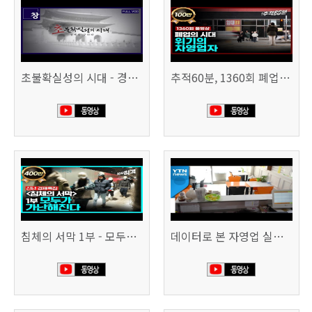
초불확실성의 시대 - 경제를 구하라 494회 (KBS 25.2.11)
추적60분, 1360회 폐업의 시대, 위기의 자영업자
침체의 서막 1부 - 모두가 가난해진다 | 시사직격 신년특집
데이터로 본 자영업 실태 - 매출 '뚝', 장수 업소도 '휘청'