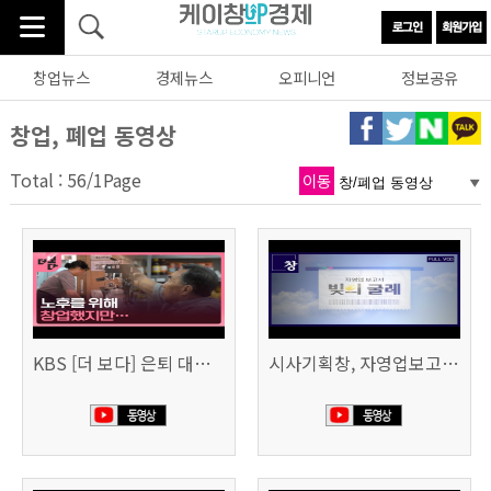
창업뉴스
경제뉴스
오피니언
정보공유
창업, 폐업 동영상
Total : 56/1Page
이동
KBS [더 보다] 은퇴 대신 폐업
시사기획창, 자영업보고서 빚의 굴레 507회 (KBS 25.6.10)