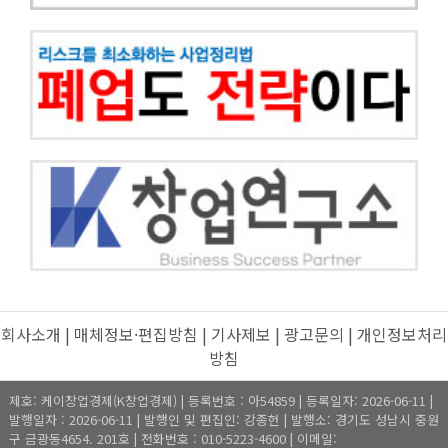
회사소개
|
매체정보·편집방침
|
기사제보
|
광고문의
|
개인정보처리
방침
제호: 케이창업경제(K창업경제) | 등록번호 : 아54859 | 등록일자: 2026-06-11 |
발행일자 : 2026-06-11 | 발행인 및 편집인: 강종헌 | 발행소: 경기도 성남시 중원
구 금광동4654. 201호 | 전화번호 : 010-5223-4600 | 이메일: