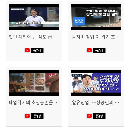
잇단 폐업에 빈 점포 급증…위기 빠진 상권, 대책 없나 (SBS CNBC)
‘묻지마 창업’이 위기 초래…폐업도 준비 필요 (KBS뉴스)
폐업위기의 소상공인을 돕습니다 (SBS생활경제)
[알유창업] 소상공인의 창업자금, 어떻게 마련할까