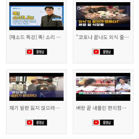
[매소드 특강] 똑! 소리 나는 사업 정리 비법
"코로나 끝나도 외식 줄이겠다"…위기의 식당들 (SBS 8시 뉴스)
재기 발판 잃지 않으려면…'폐업'에도 준비가 필요하다 (SBS 8시 뉴스)
벼랑 끝 내몰린 편의점…“희망폐업 요구” vs “위약금 정당” (SBS CNBC)