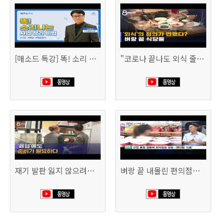
[매소드 특강] 똑! 소리 나는 사업 정리 비법
"코로나 끝나도 외식 줄이겠다"…위기의 식당들 (SBS 8시 뉴스)
재기 발판 잃지 않으려면…'폐업'에도 준비가 필요하다 (SBS 8시 뉴스)
벼랑 끝 내몰린 편의점…“희망폐업 요구” vs “위약금 정당” (SBS CNBC)