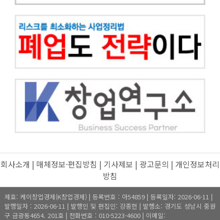
회사소개
|
매체정보·편집방침
|
기사제보
|
광고문의
|
개인정보처리
방침
제호: 케이창업경제(K창업경제) | 등록번호 : 아54859 | 등록일자: 2026-06-11 |
발행일자 : 2026-06-11 | 발행인 및 편집인: 강종헌 | 발행소: 경기도 성남시 중원
구 금광동4654. 201호 | 전화번호 : 010-5223-4600 | 이메일: