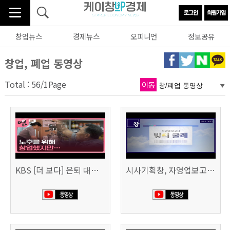
창업뉴스
경제뉴스
오피니언
정보공유
창업, 폐업 동영상
Total : 56/1Page
이동
KBS [더 보다] 은퇴 대신 폐업
시사기획창, 자영업보고서 빚의 굴레 507회 (KBS 25.6.10)