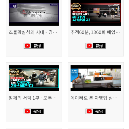
초불확실성의 시대 - 경제를 구하라 494회 (KBS 25.2.11)
추적60분, 1360회 폐업의 시대, 위기의 자영업자
침체의 서막 1부 - 모두가 가난해진다 | 시사직격 신년특집
데이터로 본 자영업 실태 - 매출 '뚝', 장수 업소도 '휘청'