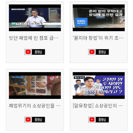
잇단 폐업에 빈 점포 급증…위기 빠진 상권, 대책 없나 (SBS CNBC)
‘묻지마 창업’이 위기 초래…폐업도 준비 필요 (KBS뉴스)
폐업위기의 소상공인을 돕습니다 (SBS생활경제)
[알유창업] 소상공인의 창업자금, 어떻게 마련할까