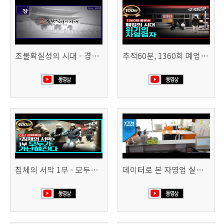
초불확실성의 시대 - 경제를 구하라 494회 (KBS 25.2.11)
추적60분, 1360회 폐업의 시대, 위기의 자영업자
침체의 서막 1부 - 모두가 가난해진다 | 시사직격 신년특집
데이터로 본 자영업 실태 - 매출 '뚝', 장수 업소도 '휘청'