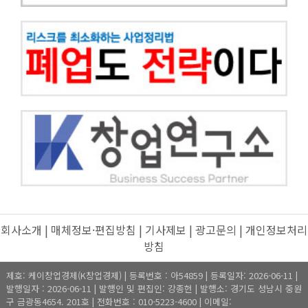
회사소개
|
매체정보·편집방침
|
기사제보
|
광고문의
|
개인정보처리
방침
제호: 케이창업경제(K창업경제) | 등록번호 : 아54859 | 등록일자: 2026-06-11 |
발행일자 : 2026-06-11 | 발행인 및 편집인: 강종헌 | 발행소: 경기도 성남시 중원
구 금광동4654. 201호 | 전화번호 : 010-5223-4600 | 이메일: