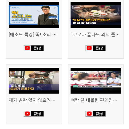
[매소드 특강] 똑! 소리 나는 사업 정리 비법
"코로나 끝나도 외식 줄이겠다"…위기의 식당들 (SBS 8시 뉴스)
재기 발판 잃지 않으려면…'폐업'에도 준비가 필요하다 (SBS 8시 뉴스)
벼랑 끝 내몰린 편의점…“희망폐업 요구” vs “위약금 정당” (SBS CNBC)