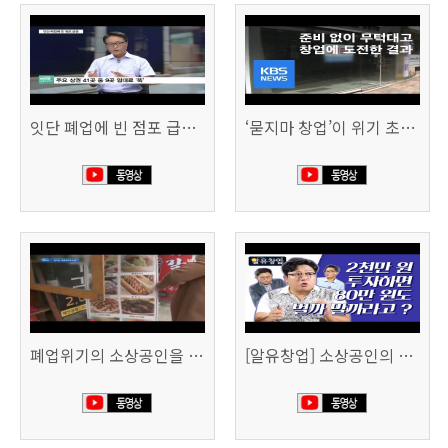
잇단 폐업에 빈 점포 급증…위기 빠진 상권, 대책 없나 (SBS CNBC)
‘묻지마 창업’이 위기 초래…폐업도 준비 필요 (KBS뉴스)
폐업위기의 소상공인을 돕습니다 (SBS생활경제)
[알유창업] 소상공인의 창업자금, 어떻게 마련할까