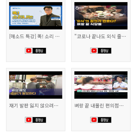
[매소드 특강] 똑! 소리 나는 사업 정리 비법
"코로나 끝나도 외식 줄이겠다"…위기의 식당들 (SBS 8시 뉴스)
재기 발판 잃지 않으려면…'폐업'에도 준비가 필요하다 (SBS 8시 뉴스)
벼랑 끝 내몰린 편의점…“희망폐업 요구” vs “위약금 정당” (SBS CNBC)