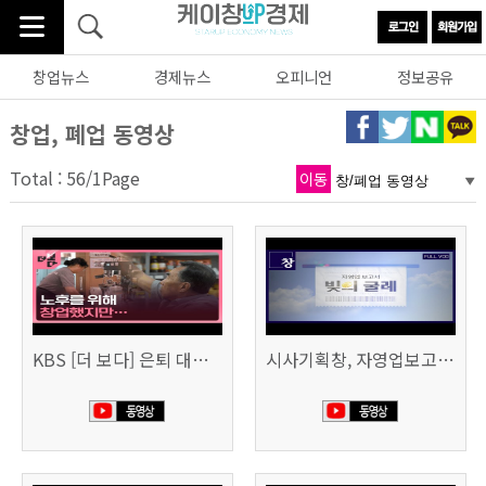
창업뉴스
경제뉴스
오피니언
정보공유
창업, 폐업 동영상
Total : 56/1Page
이동
KBS [더 보다] 은퇴 대신 폐업
시사기획창, 자영업보고서 빚의 굴레 507회 (KBS 25.6.10)