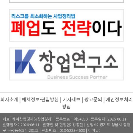
회사소개
|
매체정보·편집방침
|
기사제보
|
광고문의
|
개인정보처리
방침
제호: 케이창업경제(K창업경제) | 등록번호 : 아54859 | 등록일자: 2026-06-11 |
발행일자 : 2026-06-11 | 발행인 및 편집인: 강종헌 | 발행소: 경기도 성남시 중원
구 금광동4654. 201호 | 전화번호 : 010-5223-4600 | 이메일: