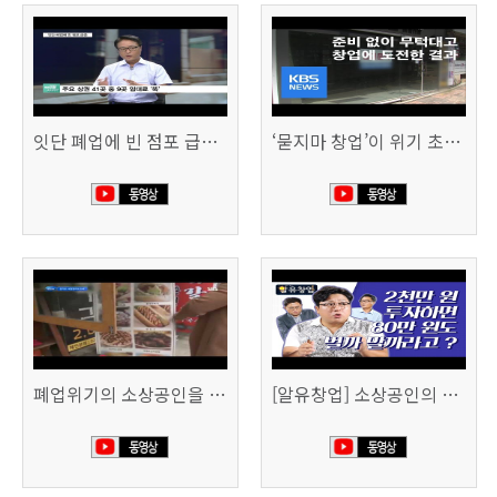
잇단 폐업에 빈 점포 급증…위기 빠진 상권, 대책 없나 (SBS CNBC)
‘묻지마 창업’이 위기 초래…폐업도 준비 필요 (KBS뉴스)
폐업위기의 소상공인을 돕습니다 (SBS생활경제)
[알유창업] 소상공인의 창업자금, 어떻게 마련할까