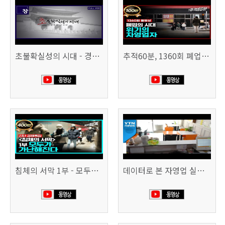
초불확실성의 시대 - 경제를 구하라 494회 (KBS 25.2.11)
추적60분, 1360회 폐업의 시대, 위기의 자영업자
침체의 서막 1부 - 모두가 가난해진다 | 시사직격 신년특집
데이터로 본 자영업 실태 - 매출 '뚝', 장수 업소도 '휘청'