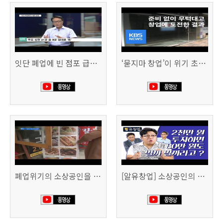
잇단 폐업에 빈 점포 급증…위기 빠진 상권, 대책 없나 (SBS CNBC)
‘묻지마 창업’이 위기 초래…폐업도 준비 필요 (KBS뉴스)
폐업위기의 소상공인을 돕습니다 (SBS생활경제)
[알유창업] 소상공인의 창업자금, 어떻게 마련할까