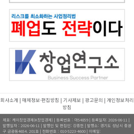
회사소개
|
매체정보·편집방침
|
기사제보
|
광고문의
|
개인정보처리
방침
제호: 케이창업경제(K창업경제) | 등록번호 : 아54859 | 등록일자: 2026-06-11 |
발행일자 : 2026-06-11 | 발행인 및 편집인: 강종헌 | 발행소: 경기도 성남시 중원
구 금광동4654. 201호 | 전화번호 : 010-5223-4600 | 이메일: