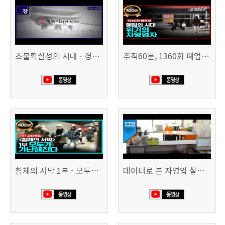
초불확실성의 시대 - 경제를 구하라 494회 (KBS 25.2.11)
추적60분, 1360회 폐업의 시대, 위기의 자영업자
침체의 서막 1부 - 모두가 가난해진다 | 시사직격 신년특집
데이터로 본 자영업 실태 - 매출 '뚝', 장수 업소도 '휘청'