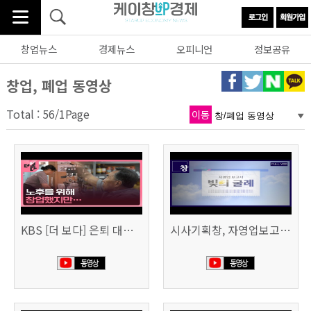
창업뉴스
경제뉴스
오피니언
정보공유
창업, 폐업 동영상
Total : 56/1Page
이동
KBS [더 보다] 은퇴 대신 폐업
시사기획창, 자영업보고서 빚의 굴레 507회 (KBS 25.6.10)