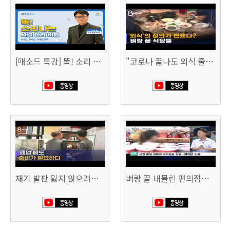
[매소드 특강] 똑! 소리 나는 사업 정리 비법
"코로나 끝나도 외식 줄이겠다"…위기의 식당들 (SBS 8시 뉴스)
재기 발판 잃지 않으려면…'폐업'에도 준비가 필요하다 (SBS 8시 뉴스)
벼랑 끝 내몰린 편의점…“희망폐업 요구” vs “위약금 정당” (SBS CNBC)